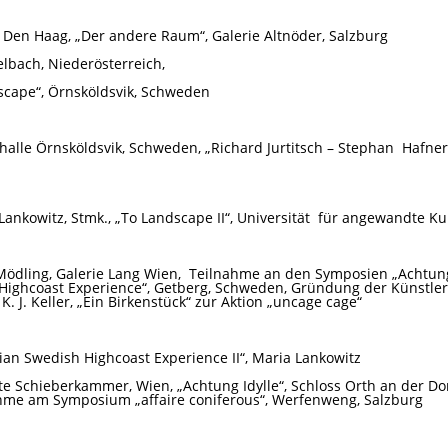
e, Den Haag, „Der andere Raum“, Galerie Altnöder, Salzburg
telbach, Niederösterreich,
cape“, Örnsköldsvik, Schweden
lle Örnsköldsvik, Schweden, „Richard Jurtitsch – Stephan
Hafner
ankowitz, Stmk., „To Landscape II“, Universität
für angewandte Ku
ödling, Galerie Lang Wien,
Teilnahme an den Symposien „Achtung 
 Highcoast Experience“, Getberg, Schweden, Gründung der Künstle
. J. Keller, „Ein Birkenstück“ zur Aktion „uncage cage“
n Swedish Highcoast Experience II“, Maria Lankowitz
lte Schieberkammer, Wien, „Achtung Idylle“, Schloss Orth an der Do
nahme am Symposium „affaire coniferous“, Werfenweng, Salzburg