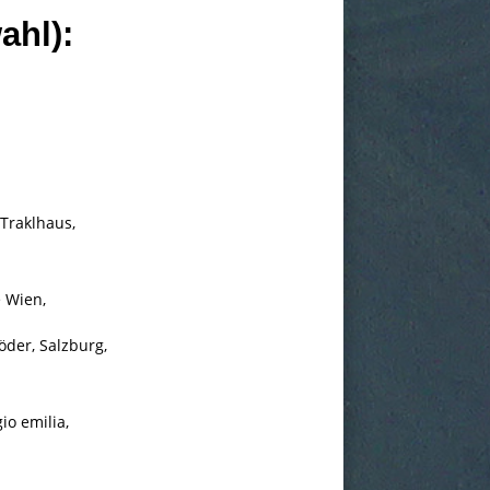
ahl):
 Traklhaus,
e Wien,
öder, Salzburg,
io emilia,