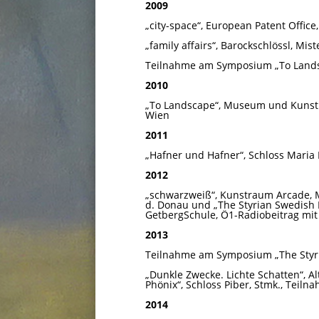
2009
„city-space“, European Patent Offic
„family affairs“, Barockschlössl, Mis
Teilnahme am Symposium „To Lands
2010
„To Landscape“, Museum und Kunstha
Wien
2011
„Hafner und Hafner“, Schloss Maria L
2012
„schwarzweiß“, Kunstraum Arcade, M
d. Donau und „The Styrian Swedish
GetbergSchule, Ö1-Radiobeitrag mit K
2013
Teilnahme am Symposium „The Styria
„Dunkle Zwecke. Lichte Schatten“, A
Phönix“, Schloss Piber, Stmk., Teil
2014