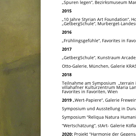
„Spuren legen“, Bezirksmuseum Maria
2015
„10 Jahre Styrian Art Foundation“, Ho
„GetbergSchule“, Murberget-Lande
2016
„Frühlingsgefühle“, Favorites in Favo
2017
„GetbergSchule“, Kunstraum Arcade
Otto-Galerie, München, Galerie KRA
2018
Teilnahme am Symposium
„terrain
villahafner Kulturzentrum Maria Lan
Favorites in Favoriten, Wien
2019
„Wert-Papiere“, Galerie Frewe
Symposium und Ausstellung in Duna
Symposium “Reliqua Natura Humani
“Wertschätzung”, stArt- Galerie Köfl
2020:
Projekt “Harmonie der Gegensä