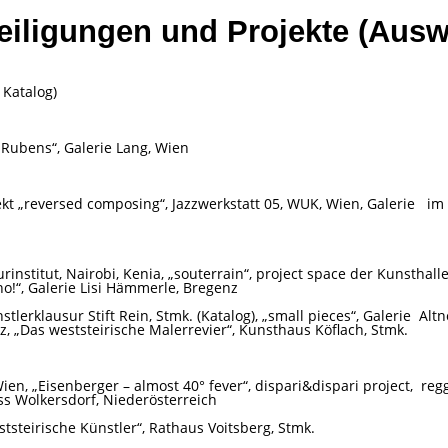
eiligungen und Projekte (Ausw
 Katalog)
 Rubens“, Galerie Lang, Wien
ekt „reversed composing“, Jazzwerkstatt 05, WUK, Wien, Galerie
im
rinstitut, Nairobi, Kenia, „souterrain“, project space der Kunsthall
no!“, Galerie Lisi Hämmerle, Bregenz
stlerklausur Stift Rein, Stmk. (Katalog), „small pieces“, Galerie
Altn
z, „Das weststeirische Malerrevier“, Kunsthaus Köflach, Stmk.
ien, „Eisenberger – almost 40° fever“, dispari&dispari project,
regg
oss Wolkersdorf, Niederösterreich
tsteirische Künstler“, Rathaus Voitsberg, Stmk.