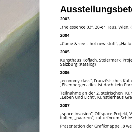
Ausstellungsbet
2003
„the essence 03“, 20-er Haus, Wien, (
2004
„Come & see – hot new stuff“, „Hallo
2005
Kunsthaus Köflach, Steiermark, Proj
Salzburg (Katalog)
2006
„economy class“, Französisches Kultu
„Eisenberger- dies ist doch kein Por
Teilnahme an der 2. steirischen
Kün
„Leben und Licht“, Künstlerhaus Gra
2007
„space invasion“, Offspace-Projekt, W
Italien, „paare/n“, kulturforum Schl
Präsentation der Grafikmappe „8 wes