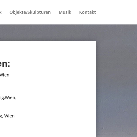
k
Objekte/Skulpturen
Musik
Kontakt
en:
 Wien
ng,Wien,
ng, Wien