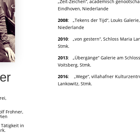
„Zeit-Zeichen“, academisch genootscha
Eindhoven, Niederlande
2008
:
„Tekens der Tijd“, Louks Galerie
Niederlande
2010
:
„von gestern“, Schloss Maria La
Stmk.
2013
:
„Übergänge“ Galerie am Schloss
Voitsberg, Stmk.
er
2016
:
„Wege“, villahafner Kulturzent
Lankowitz, Stmk.
ei,
lf Frohner,
Wien
Tätigkeit in
rk.