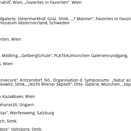
hilf, Wien, „Favorites in Favoriten“, Wien
fgalerie, Steiermarkhof, Graz, Stmk., „7 Männer“, Favorites in Favor
smuseum Västernorrland, Schweden
riten, Wien
, Mödling, „GetbergSchule“, PLATEAUmünchen Galerienrundgang,
S, Wien
 insecure“, Kritzendorf, Nö., Organisation d. Symposiums
„Natur ac
kowitz, Stmk., „Nicht Wiener Septett“, Otto- Galerie, München, „Sep
in-Kazakbaev, Wien
haraszti, Ungarn
tas”, Werfenweng, Salzburg
ach, Stmk.
tze”, Voitsberg, Stmk.