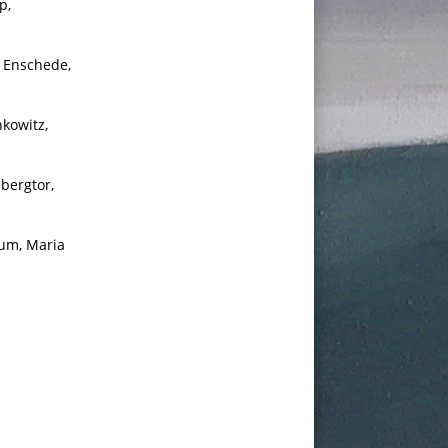
p,
, Enschede,
nkowitz,
bergtor,
rum, Maria